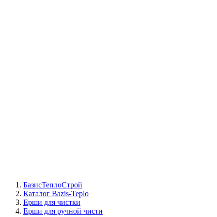
СЦ Buderus
СЦ Baxi
СЦ Viessmann
СЦ Wolf
СЦ Bosch
СЦ ACV
СЦ De Dietrich
Сотрудники
Реквизиты
БТС на карте
БазисТеплоСтрой
Каталог Bazis-Teplo
Ерши для чистки
Ерши для ручной чисти