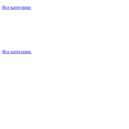
Все категории
Все категории
Работаем с брендами
Сотрудники
Отзывы клиентов
Реквизиты
Информация на сайте
Сертификаты СЦентров
География работ
Ремонт
Выезд мастера
Замена секции
Замена секции Buderus
Замена секции Viessmann