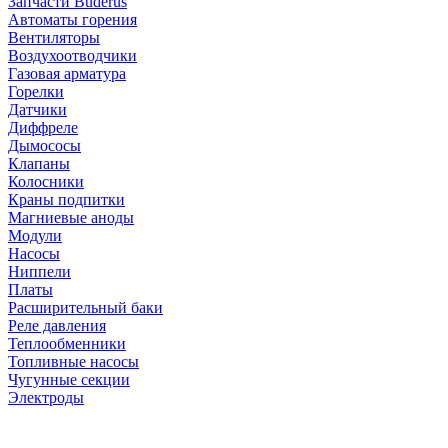
Запчасти Buderus
Автоматы горения
Вентиляторы
Воздухоотводчики
Газовая арматура
Горелки
Датчики
Диффреле
Дымососы
Клапаны
Колосники
Краны подпитки
Магниевые аноды
Модули
Насосы
Ниппели
Платы
Расширительный баки
Реле давления
Теплообменники
Топливные насосы
Чугунные секции
Электроды