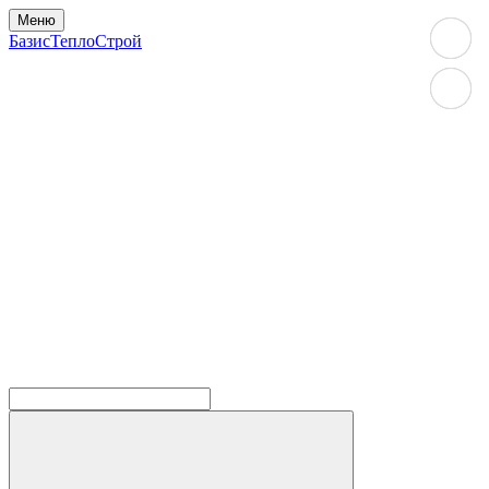
Меню
БазисТеплоСтрой