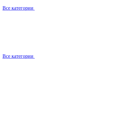
Все категории
Все категории
Работаем с брендами
Сотрудники
Отзывы клиентов
Реквизиты
Информация на сайте
Сертификаты СЦентров
География работ
Ремонт
Выезд мастера
Замена секции
Замена секции Buderus
Замена секции Viessmann