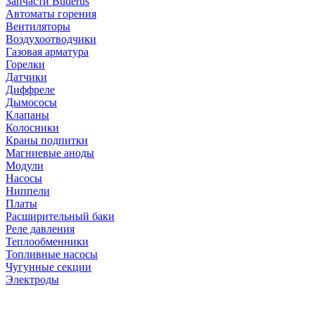
Запчасти Buderus
Автоматы горения
Вентиляторы
Воздухоотводчики
Газовая арматура
Горелки
Датчики
Диффреле
Дымососы
Клапаны
Колосники
Краны подпитки
Магниевые аноды
Модули
Насосы
Ниппели
Платы
Расширительный баки
Реле давления
Теплообменники
Топливные насосы
Чугунные секции
Электроды