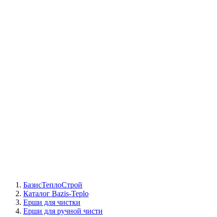
СЦ Buderus
СЦ Baxi
СЦ Viessmann
СЦ Wolf
СЦ Bosch
СЦ ACV
СЦ De Dietrich
Сотрудники
Реквизиты
БТС на карте
БазисТеплоСтрой
Каталог Bazis-Teplo
Ерши для чистки
Ерши для ручной чисти