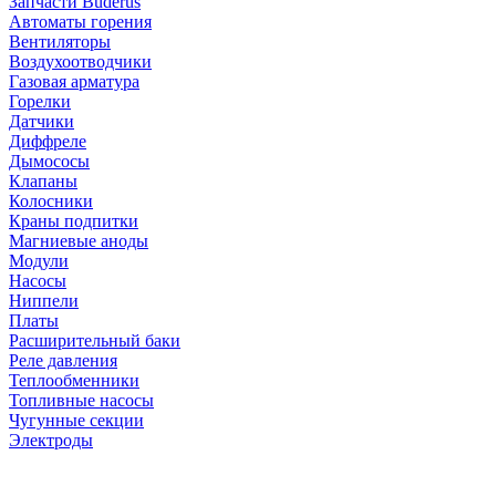
Запчасти Buderus
Автоматы горения
Вентиляторы
Воздухоотводчики
Газовая арматура
Горелки
Датчики
Диффреле
Дымососы
Клапаны
Колосники
Краны подпитки
Магниевые аноды
Модули
Насосы
Ниппели
Платы
Расширительный баки
Реле давления
Теплообменники
Топливные насосы
Чугунные секции
Электроды