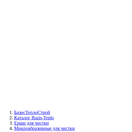
СЦ Buderus
СЦ Baxi
СЦ Viessmann
СЦ Wolf
СЦ Bosch
СЦ ACV
СЦ De Dietrich
Сотрудники
Реквизиты
БТС на карте
БазисТеплоСтрой
Каталог Bazis-Teplo
Ерши для чистки
Микроабразивные для чистки