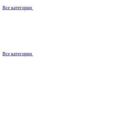
Все категории
Все категории
Работаем с брендами
Сотрудники
Отзывы клиентов
Реквизиты
Информация на сайте
Сертификаты СЦентров
География работ
Ремонт
Выезд мастера
Замена секции
Замена секции Buderus
Замена секции Viessmann