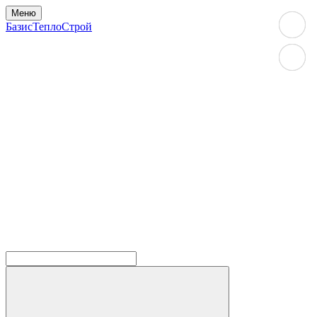
Меню
БазисТеплоСтрой