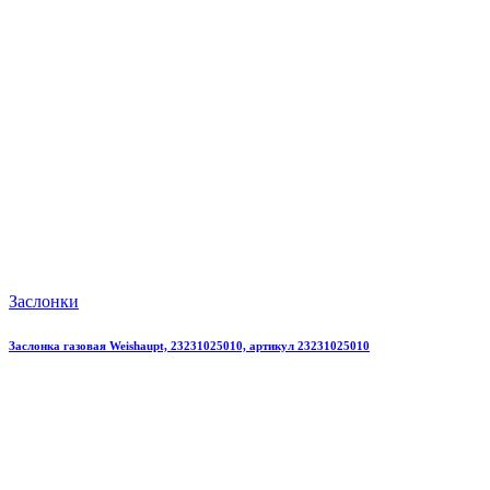
Заслонки
Заслонка газовая Weishaupt, 23231025010, артикул 23231025010