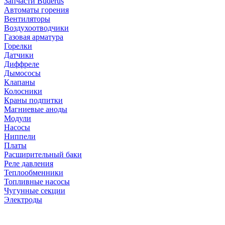
Запчасти Buderus
Автоматы горения
Вентиляторы
Воздухоотводчики
Газовая арматура
Горелки
Датчики
Диффреле
Дымососы
Клапаны
Колосники
Краны подпитки
Магниевые аноды
Модули
Насосы
Ниппели
Платы
Расширительный баки
Реле давления
Теплообменники
Топливные насосы
Чугунные секции
Электроды