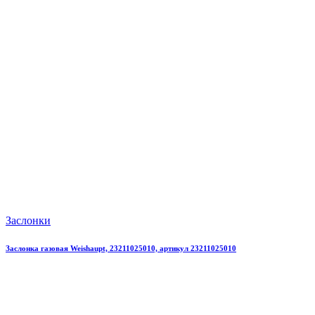
Заслонки
Заслонка газовая Weishaupt, 23211025010, артикул 23211025010