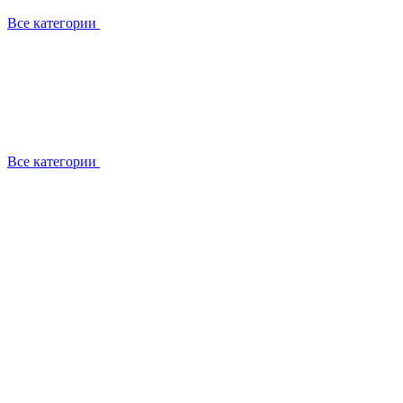
Все категории
Все категории
Работаем с брендами
Сотрудники
Отзывы клиентов
Реквизиты
Информация на сайте
Сертификаты СЦентров
География работ
Ремонт
Выезд мастера
Замена секции
Замена секции Buderus
Замена секции Viessmann