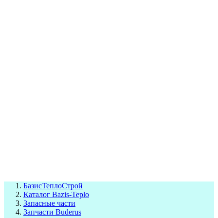
СЦ Buderus
СЦ Baxi
СЦ Viessmann
СЦ Wolf
СЦ Bosch
СЦ ACV
СЦ De Dietrich
Сотрудники
Реквизиты
БТС на карте
БазисТеплоСтрой
Каталог Bazis-Teplo
Запасные части
Запчасти Buderus