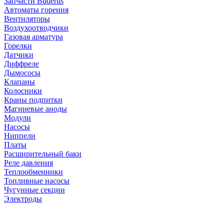
Запчасти Buderus
Автоматы горения
Вентиляторы
Воздухоотводчики
Газовая арматура
Горелки
Датчики
Диффреле
Дымососы
Клапаны
Колосники
Краны подпитки
Магниевые аноды
Модули
Насосы
Ниппели
Платы
Расширительный баки
Реле давления
Теплообменники
Топливные насосы
Чугунные секции
Электроды