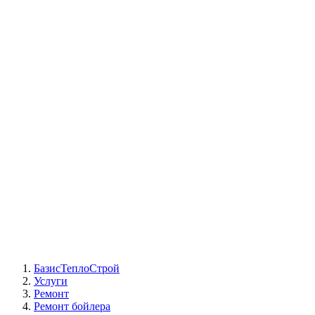
СЦ Buderus
СЦ Baxi
СЦ Viessmann
СЦ Wolf
СЦ Bosch
СЦ ACV
СЦ De Dietrich
Сотрудники
Реквизиты
БТС на карте
БазисТеплоСтрой
Услуги
Ремонт
Ремонт бойлера