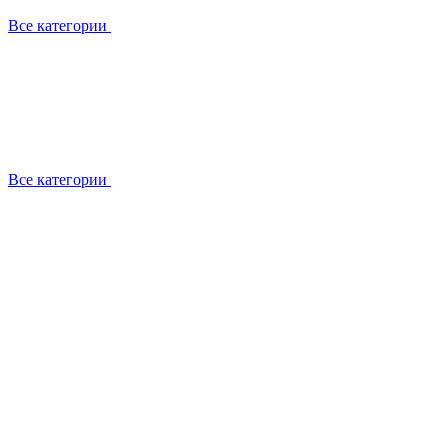
Все категории
Все категории
Работаем с брендами
Сотрудники
Отзывы клиентов
Реквизиты
Информация на сайте
Сертификаты СЦентров
География работ
Ремонт
Выезд мастера
Замена секции
Замена секции Buderus
Замена секции Viessmann