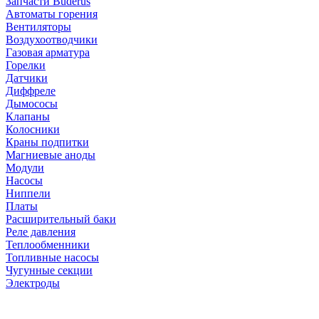
Запчасти Buderus
Автоматы горения
Вентиляторы
Воздухоотводчики
Газовая арматура
Горелки
Датчики
Диффреле
Дымососы
Клапаны
Колосники
Краны подпитки
Магниевые аноды
Модули
Насосы
Ниппели
Платы
Расширительный баки
Реле давления
Теплообменники
Топливные насосы
Чугунные секции
Электроды