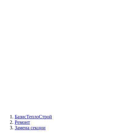
СЦ Buderus
СЦ Baxi
СЦ Viessmann
СЦ Wolf
СЦ Bosch
СЦ ACV
СЦ De Dietrich
Сотрудники
Реквизиты
БТС на карте
БазисТеплоСтрой
Ремонт
Замена секции