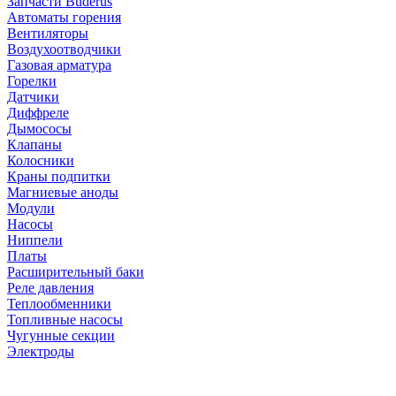
Запчасти Buderus
Автоматы горения
Вентиляторы
Воздухоотводчики
Газовая арматура
Горелки
Датчики
Диффреле
Дымососы
Клапаны
Колосники
Краны подпитки
Магниевые аноды
Модули
Насосы
Ниппели
Платы
Расширительный баки
Реле давления
Теплообменники
Топливные насосы
Чугунные секции
Электроды