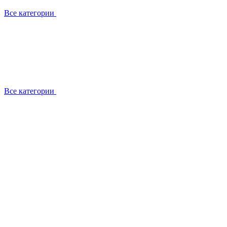
Все категории
Все категории
Работаем с брендами
Сотрудники
Отзывы клиентов
Реквизиты
Информация на сайте
Сертификаты СЦентров
География работ
Ремонт
Выезд мастера
Замена секции
Замена секции Buderus
Замена секции Viessmann