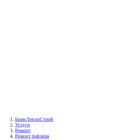
СЦ Buderus
СЦ Baxi
СЦ Viessmann
СЦ Wolf
СЦ Bosch
СЦ ACV
СЦ De Dietrich
Сотрудники
Реквизиты
БТС на карте
БазисТеплоСтрой
Услуги
Ремонт
Ремонт бойлера