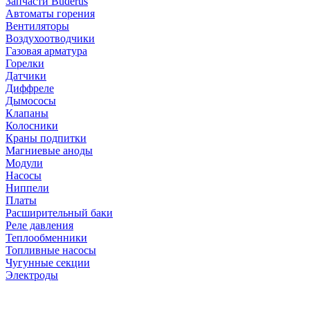
Запчасти Buderus
Автоматы горения
Вентиляторы
Воздухоотводчики
Газовая арматура
Горелки
Датчики
Диффреле
Дымососы
Клапаны
Колосники
Краны подпитки
Магниевые аноды
Модули
Насосы
Ниппели
Платы
Расширительный баки
Реле давления
Теплообменники
Топливные насосы
Чугунные секции
Электроды