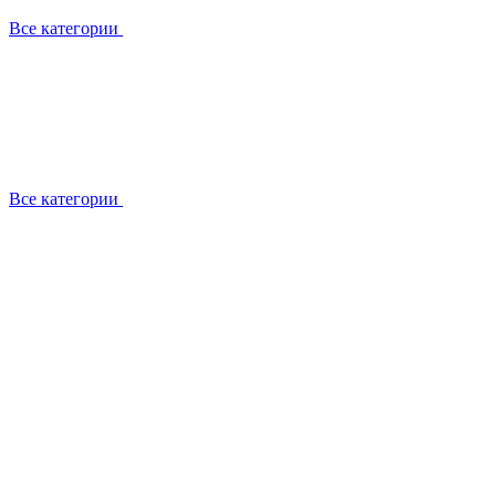
Все категории
Все категории
Работаем с брендами
Сотрудники
Отзывы клиентов
Реквизиты
Информация на сайте
Сертификаты СЦентров
География работ
Ремонт
Выезд мастера
Замена секции
Замена секции Buderus
Замена секции Viessmann