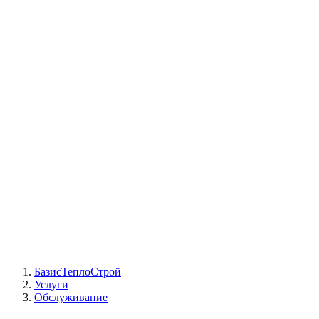
СЦ Buderus
СЦ Baxi
СЦ Viessmann
СЦ Wolf
СЦ Bosch
СЦ ACV
СЦ De Dietrich
Сотрудники
Реквизиты
БТС на карте
БазисТеплоСтрой
Услуги
Обслуживание