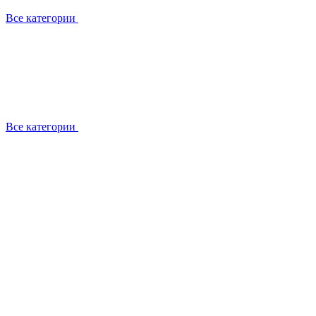
Все категории
Все категории
Работаем с брендами
Сотрудники
Отзывы клиентов
Реквизиты
Информация на сайте
Сертификаты СЦентров
География работ
Ремонт
Выезд мастера
Замена секции
Замена секции Buderus
Замена секции Viessmann