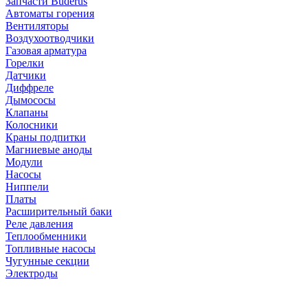
Запчасти Buderus
Автоматы горения
Вентиляторы
Воздухоотводчики
Газовая арматура
Горелки
Датчики
Диффреле
Дымососы
Клапаны
Колосники
Краны подпитки
Магниевые аноды
Модули
Насосы
Ниппели
Платы
Расширительный баки
Реле давления
Теплообменники
Топливные насосы
Чугунные секции
Электроды