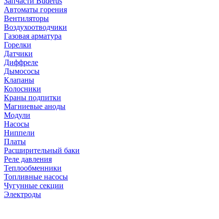
Запчасти Buderus
Автоматы горения
Вентиляторы
Воздухоотводчики
Газовая арматура
Горелки
Датчики
Диффреле
Дымососы
Клапаны
Колосники
Краны подпитки
Магниевые аноды
Модули
Насосы
Ниппели
Платы
Расширительный баки
Реле давления
Теплообменники
Топливные насосы
Чугунные секции
Электроды