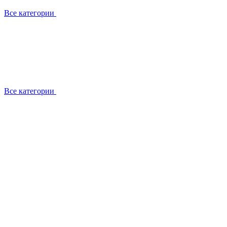
Все категории
Все категории
Работаем с брендами
Сотрудники
Отзывы клиентов
Реквизиты
Информация на сайте
Сертификаты СЦентров
География работ
Ремонт
Выезд мастера
Замена секции
Замена секции Buderus
Замена секции Viessmann