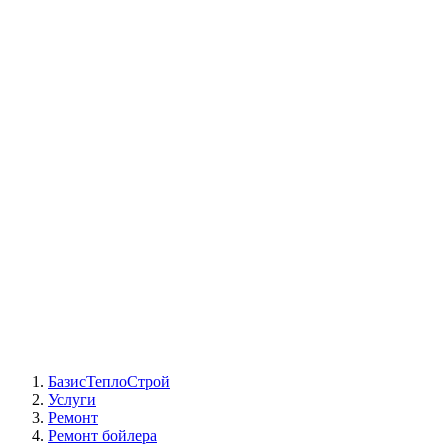
СЦ Buderus
СЦ Baxi
СЦ Viessmann
СЦ Wolf
СЦ Bosch
СЦ ACV
СЦ De Dietrich
Сотрудники
Реквизиты
БТС на карте
БазисТеплоСтрой
Услуги
Ремонт
Ремонт бойлера