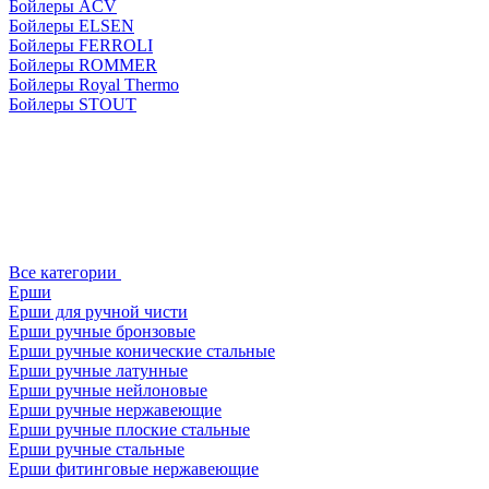
Бойлеры ACV
Бойлеры ELSEN
Бойлеры FERROLI
Бойлеры ROMMER
Бойлеры Royal Thermo
Бойлеры STOUT
Все категории
Ерши
Ерши для ручной чисти
Ерши ручные бронзовые
Ерши ручные конические стальные
Ерши ручные латунные
Ерши ручные нейлоновые
Ерши ручные нержавеющие
Ерши ручные плоские стальные
Ерши ручные стальные
Ерши фитинговые нержавеющие