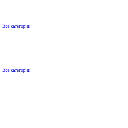
Все категории
Все категории
Работаем с брендами
Сотрудники
Отзывы клиентов
Реквизиты
Информация на сайте
Сертификаты СЦентров
География работ
Ремонт
Выезд мастера