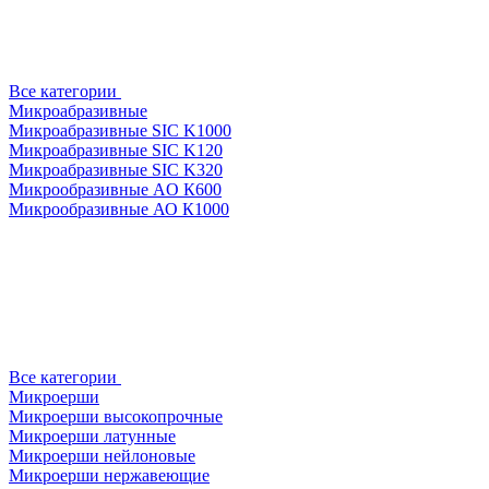
Все категории
Микроабразивные
Микроабразивные SIC K1000
Микроабразивные SIC K120
Микроабразивные SIC K320
Микрообразивные AO К600
Микрообразивные АО К1000
Все категории
Микроерши
Микроерши высокопрочные
Микроерши латунные
Микроерши нейлоновые
Микроерши нержавеющие