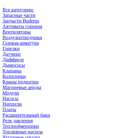
Все категории
Запасные части
Запчасти Buderus
Автоматы горения
Вентиляторы
Воздухоотводчики
Газовая арматура
Горелки
Датчики
Диффреле
Дымососы
Клапаны
Колосники
Краны подпитки
Магниевые аноды
Модули
Насосы
Ниппели
Платы
Расширительный баки
Реле давления
Теплообменники
Топливные насосы
Чугунные секции