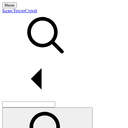
Меню
БазисТеплоСтрой