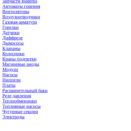
Запчасти Buderus
Автоматы горения
Вентиляторы
Воздухоотводчики
Газовая арматура
Горелки
Датчики
Диффреле
Дымососы
Клапаны
Колосники
Краны подпитки
Магниевые аноды
Модули
Насосы
Ниппели
Платы
Расширительный баки
Реле давления
Теплообменники
Топливные насосы
Чугунные секции
Электроды