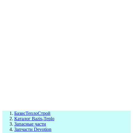
СЦ Buderus
СЦ Baxi
СЦ Viessmann
СЦ Wolf
СЦ Bosch
СЦ ACV
СЦ De Dietrich
Сотрудники
Реквизиты
БТС на карте
БазисТеплоСтрой
Каталог Bazis-Teplo
Запасные части
Запчасти Devotion