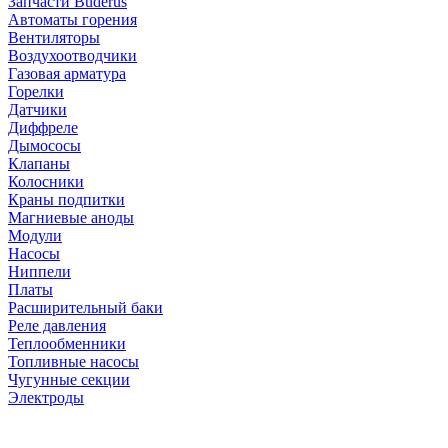
Запчасти Buderus
Автоматы горения
Вентиляторы
Воздухоотводчики
Газовая арматура
Горелки
Датчики
Диффреле
Дымососы
Клапаны
Колосники
Краны подпитки
Магниевые аноды
Модули
Насосы
Ниппели
Платы
Расширительный баки
Реле давления
Теплообменники
Топливные насосы
Чугунные секции
Электроды