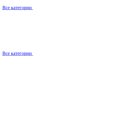
Все категории
Все категории
Работаем с брендами
Сотрудники
Отзывы клиентов
Реквизиты
Информация на сайте
Сертификаты СЦентров
География работ
Ремонт
Выезд мастера
Замена секции
Замена секции Buderus
Замена секции Viessmann