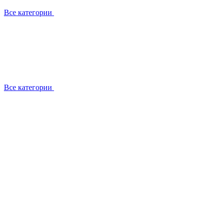
Все категории
Все категории
Работаем с брендами
Сотрудники
Отзывы клиентов
Реквизиты
Информация на сайте
Сертификаты СЦентров
География работ
Ремонт
Выезд мастера
Замена секции
Замена секции Buderus
Замена секции Viessmann