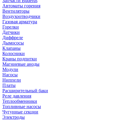
Запчасти Buderus
Автоматы горения
Вентиляторы
Воздухоотводчики
Газовая арматура
Горелки
Датчики
Диффреле
Дымососы
Клапаны
Колосники
Краны подпитки
Магниевые аноды
Модули
Насосы
Ниппели
Платы
Расширительный баки
Реле давления
Теплообменники
Топливные насосы
Чугунные секции
Электроды