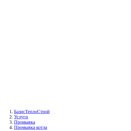
СЦ Buderus
СЦ Baxi
СЦ Viessmann
СЦ Wolf
СЦ Bosch
СЦ ACV
СЦ De Dietrich
Сотрудники
Реквизиты
БТС на карте
БазисТеплоСтрой
Услуги
Промывка
Промывка котла