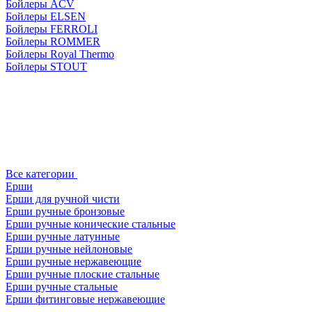
Бойлеры ACV
Бойлеры ELSEN
Бойлеры FERROLI
Бойлеры ROMMER
Бойлеры Royal Thermo
Бойлеры STOUT
Все категории
Ерши
Ерши для ручной чисти
Ерши ручные бронзовые
Ерши ручные конические стальные
Ерши ручные латунные
Ерши ручные нейлоновые
Ерши ручные нержавеющие
Ерши ручные плоские стальные
Ерши ручные стальные
Ерши фитинговые нержавеющие