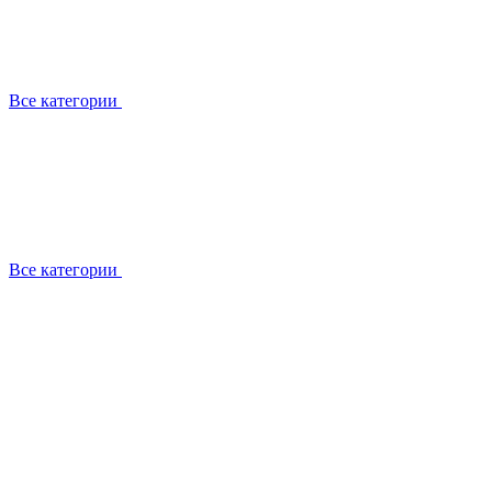
Все категории
Все категории
Работаем с брендами
Сотрудники
Отзывы клиентов
Реквизиты
Информация на сайте
Сертификаты СЦентров
География работ
Ремонт
Выезд мастера