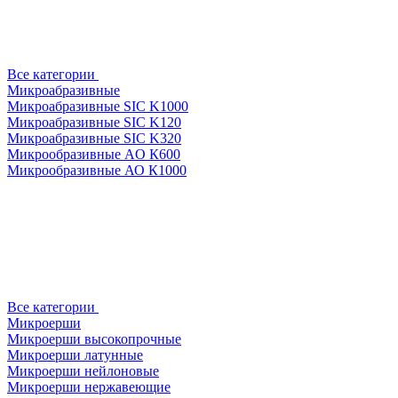
Все категории
Микроабразивные
Микроабразивные SIC K1000
Микроабразивные SIC K120
Микроабразивные SIC K320
Микрообразивные AO К600
Микрообразивные АО К1000
Все категории
Микроерши
Микроерши высокопрочные
Микроерши латунные
Микроерши нейлоновые
Микроерши нержавеющие