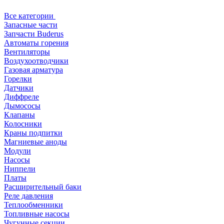
Все категории
Запасные части
Запчасти Buderus
Автоматы горения
Вентиляторы
Воздухоотводчики
Газовая арматура
Горелки
Датчики
Диффреле
Дымососы
Клапаны
Колосники
Краны подпитки
Магниевые аноды
Модули
Насосы
Ниппели
Платы
Расширительный баки
Реле давления
Теплообменники
Топливные насосы
Чугунные секции