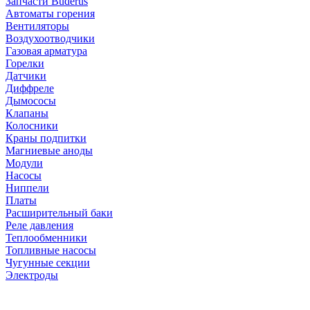
Запчасти Buderus
Автоматы горения
Вентиляторы
Воздухоотводчики
Газовая арматура
Горелки
Датчики
Диффреле
Дымососы
Клапаны
Колосники
Краны подпитки
Магниевые аноды
Модули
Насосы
Ниппели
Платы
Расширительный баки
Реле давления
Теплообменники
Топливные насосы
Чугунные секции
Электроды