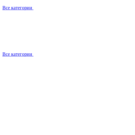
Все категории
Все категории
Работаем с брендами
Сотрудники
Отзывы клиентов
Реквизиты
Информация на сайте
Сертификаты СЦентров
География работ
Ремонт
Выезд мастера
Замена секции
Замена секции Buderus
Замена секции Viessmann