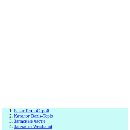
СЦ Buderus
СЦ Baxi
СЦ Viessmann
СЦ Wolf
СЦ Bosch
СЦ ACV
СЦ De Dietrich
Сотрудники
Реквизиты
БТС на карте
БазисТеплоСтрой
Каталог Bazis-Teplo
Запасные части
Запчасти Weishaupt