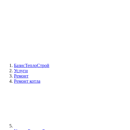
Сотрудники
Реквизиты
БТС на карте
БазисТеплоСтрой
Услуги
Ремонт
Ремонт котла