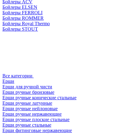
Бойлеры ACV
Бойлеры ELSEN
Бойлеры FERROLI
Бойлеры ROMMER
Бойлеры Royal Thermo
Бойлеры STOUT
Все категории
Ерши
Ерши для ручной чисти
Ерши ручные бронзовые
Ерши ручные конические стальные
Ерши ручные латунные
Ерши ручные нейлоновые
Ерши ручные нержавеющие
Ерши ручные плоские стальные
Ерши ручные стальные
Ерши фитинговые нержавеющие