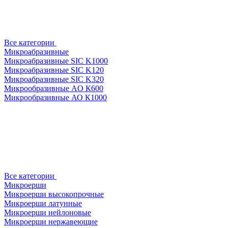
Все категории
Микроабразивные
Микроабразивные SIC K1000
Микроабразивные SIC K120
Микроабразивные SIC K320
Микрообразивные AO К600
Микрообразивные АО К1000
Все категории
Микроерши
Микроерши высокопрочные
Микроерши латунные
Микроерши нейлоновые
Микроерши нержавеющие