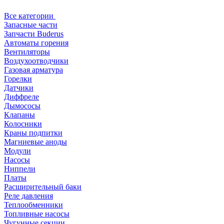
Все категории
Запасные части
Запчасти Buderus
Автоматы горения
Вентиляторы
Воздухоотводчики
Газовая арматура
Горелки
Датчики
Диффреле
Дымососы
Клапаны
Колосники
Краны подпитки
Магниевые аноды
Модули
Насосы
Ниппели
Платы
Расширительный баки
Реле давления
Теплообменники
Топливные насосы
Чугунные секции