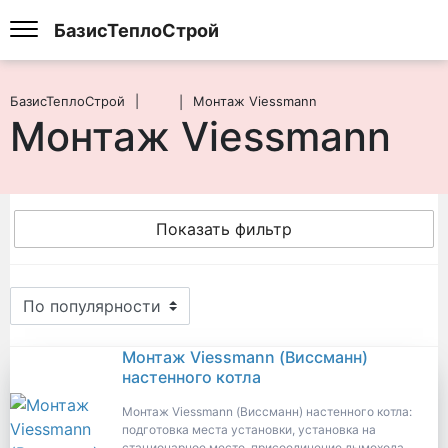
БазисТеплоСтрой
БазисТеплоСтрой
Монтаж Viessmann
Монтаж Viessmann
Показать фильтр
Монтаж Viessmann
Монтаж Viessmann (Виссманн)
настенного котла
Монтаж Viessmann (Виссманн) настенного котла:
подготовка места установки, установка на
стационарное место, присоединение дымохода,