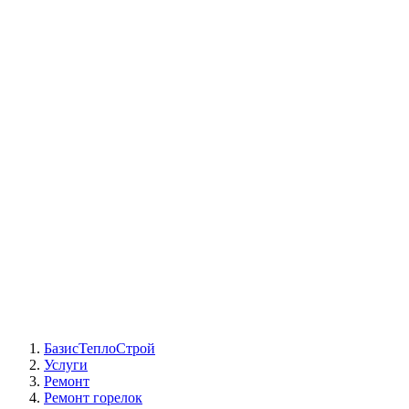
СЦ Buderus
СЦ Baxi
СЦ Viessmann
СЦ Wolf
СЦ Bosch
СЦ ACV
СЦ De Dietrich
Сотрудники
Реквизиты
БТС на карте
БазисТеплоСтрой
Услуги
Ремонт
Ремонт горелок