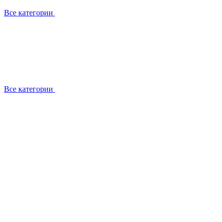
Все категории
Все категории
Работаем с брендами
Сотрудники
Отзывы клиентов
Реквизиты
Информация на сайте
Сертификаты СЦентров
География работ
Ремонт
Выезд мастера
Замена секции
Замена секции Buderus
Замена секции Viessmann