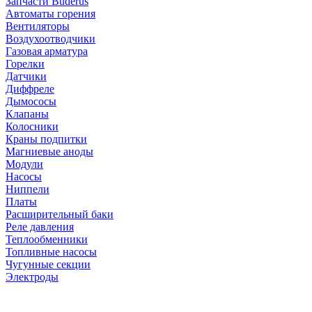
Запчасти Buderus
Автоматы горения
Вентиляторы
Воздухоотводчики
Газовая арматура
Горелки
Датчики
Диффреле
Дымососы
Клапаны
Колосники
Краны подпитки
Магниевые аноды
Модули
Насосы
Ниппели
Платы
Расширительный баки
Реле давления
Теплообменники
Топливные насосы
Чугунные секции
Электроды