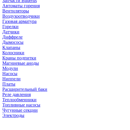
Запчасти Buderus
Автоматы горения
Вентиляторы
Воздухоотводчики
Газовая арматура
Горелки
Датчики
Диффреле
Дымососы
Клапаны
Колосники
Краны подпитки
Магниевые аноды
Модули
Насосы
Ниппели
Платы
Расширительный баки
Реле давления
Теплообменники
Топливные насосы
Чугунные секции
Электроды