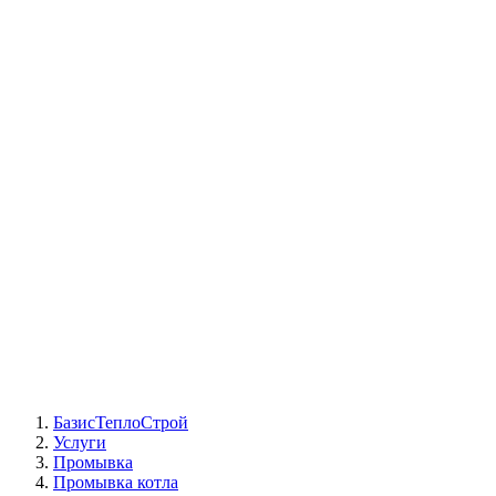
СЦ Buderus
СЦ Baxi
СЦ Viessmann
СЦ Wolf
СЦ Bosch
СЦ ACV
СЦ De Dietrich
Сотрудники
Реквизиты
БТС на карте
БазисТеплоСтрой
Услуги
Промывка
Промывка котла