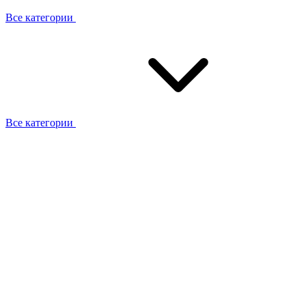
Все категории
Все категории
Работаем с брендами
Сотрудники
Отзывы клиентов
Реквизиты
Информация на сайте
Сертификаты СЦентров
География работ
Ремонт
Выезд мастера
Замена секции
Замена секции Buderus
Замена секции Viessmann