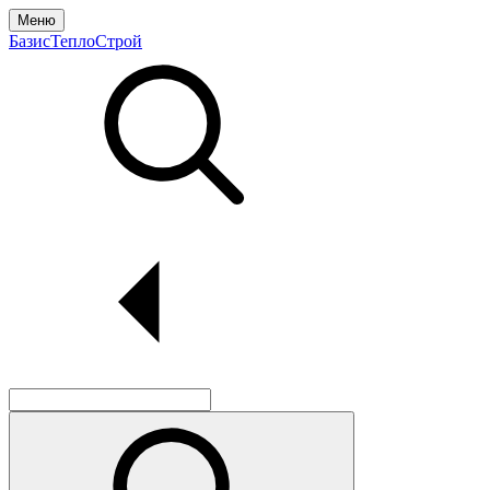
Меню
БазисТеплоСтрой