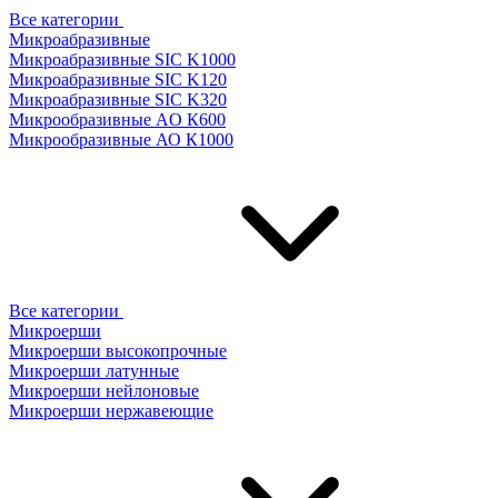
Все категории
Микроабразивные
Микроабразивные SIC K1000
Микроабразивные SIC K120
Микроабразивные SIC K320
Микрообразивные AO К600
Микрообразивные АО К1000
Все категории
Микроерши
Микроерши высокопрочные
Микроерши латунные
Микроерши нейлоновые
Микроерши нержавеющие