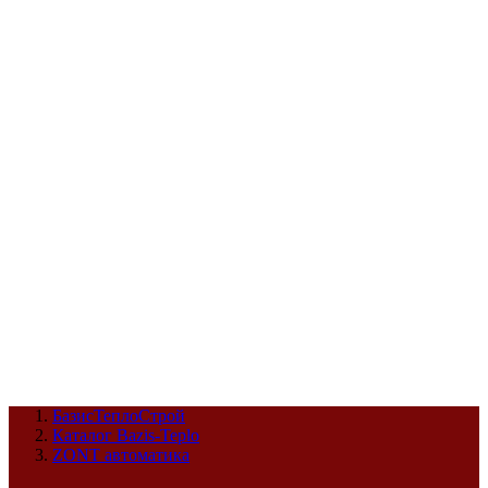
СЦ Buderus
СЦ Baxi
СЦ Viessmann
СЦ Wolf
СЦ Bosch
СЦ ACV
СЦ De Dietrich
Сотрудники
Реквизиты
БТС на карте
БазисТеплоСтрой
Каталог Bazis-Teplo
ZONT автоматика