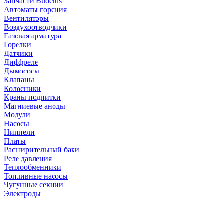
Запчасти Buderus
Автоматы горения
Вентиляторы
Воздухоотводчики
Газовая арматура
Горелки
Датчики
Диффреле
Дымососы
Клапаны
Колосники
Краны подпитки
Магниевые аноды
Модули
Насосы
Ниппели
Платы
Расширительный баки
Реле давления
Теплообменники
Топливные насосы
Чугунные секции
Электроды