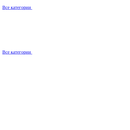
Все категории
Все категории
Работаем с брендами
Сотрудники
Отзывы клиентов
Реквизиты
Информация на сайте
Сертификаты СЦентров
География работ
Ремонт
Выезд мастера
Замена секции
Замена секции Buderus
Замена секции Viessmann