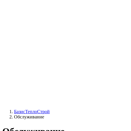
СЦ Buderus
СЦ Baxi
СЦ Viessmann
СЦ Wolf
СЦ Bosch
СЦ ACV
СЦ De Dietrich
Сотрудники
Реквизиты
БТС на карте
БазисТеплоСтрой
Обслуживание