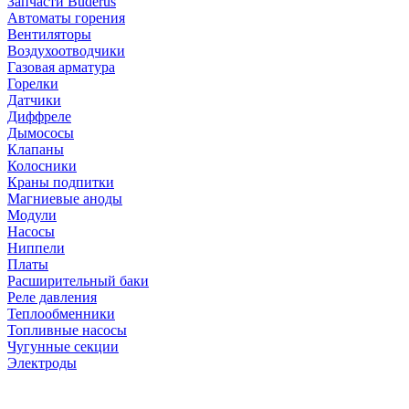
Запчасти Buderus
Автоматы горения
Вентиляторы
Воздухоотводчики
Газовая арматура
Горелки
Датчики
Диффреле
Дымососы
Клапаны
Колосники
Краны подпитки
Магниевые аноды
Модули
Насосы
Ниппели
Платы
Расширительный баки
Реле давления
Теплообменники
Топливные насосы
Чугунные секции
Электроды