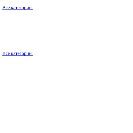
Все категории
Все категории
Работаем с брендами
Сотрудники
Отзывы клиентов
Реквизиты
Информация на сайте
Сертификаты СЦентров
География работ
Ремонт
Выезд мастера
Замена секции
Замена секции Buderus
Замена секции Viessmann