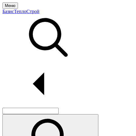
Меню
БазисТеплоСтрой