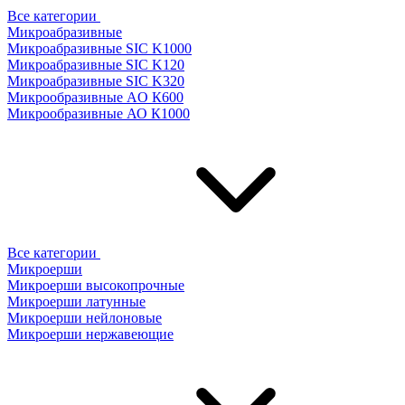
Все категории
Микроабразивные
Микроабразивные SIC K1000
Микроабразивные SIC K120
Микроабразивные SIC K320
Микрообразивные AO К600
Микрообразивные АО К1000
Все категории
Микроерши
Микроерши высокопрочные
Микроерши латунные
Микроерши нейлоновые
Микроерши нержавеющие