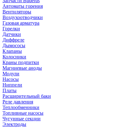
Запчасти Buderus
Автоматы горения
Вентиляторы
Воздухоотводчики
Газовая арматура
Горелки
Датчики
Диффреле
Дымососы
Клапаны
Колосники
Краны подпитки
Магниевые аноды
Модули
Насосы
Ниппели
Платы
Расширительный баки
Реле давления
Теплообменники
Топливные насосы
Чугунные секции
Электроды