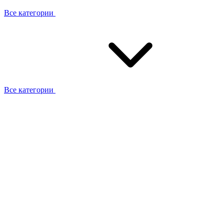
Все категории
Все категории
Работаем с брендами
Сотрудники
Отзывы клиентов
Реквизиты
Информация на сайте
Сертификаты СЦентров
География работ
Ремонт
Выезд мастера
Замена секции
Замена секции Buderus
Замена секции Viessmann