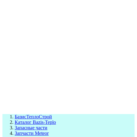
СЦ Buderus
СЦ Baxi
СЦ Viessmann
СЦ Wolf
СЦ Bosch
СЦ ACV
СЦ De Dietrich
Сотрудники
Реквизиты
БТС на карте
БазисТеплоСтрой
Каталог Bazis-Teplo
Запасные части
Запчасти Meteor