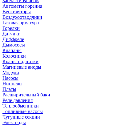
Запчасти Buderus
Автоматы горения
Вентиляторы
Воздухоотводчики
Газовая арматура
Горелки
Датчики
Диффреле
Дымососы
Клапаны
Колосники
Краны подпитки
Магниевые аноды
Модули
Насосы
Ниппели
Платы
Расширительный баки
Реле давления
Теплообменники
Топливные насосы
Чугунные секции
Электроды