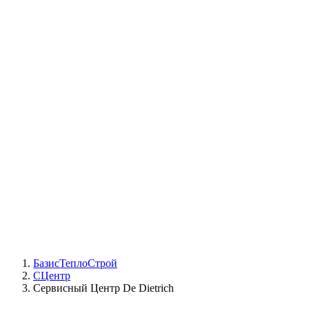
СЦ Buderus
СЦ Baxi
СЦ Viessmann
СЦ Wolf
СЦ Bosch
СЦ ACV
СЦ De Dietrich
Сотрудники
Реквизиты
БТС на карте
БазисТеплоСтрой
СЦентр
Сервисный Центр De Dietrich