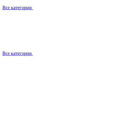
Все категории
Все категории
Работаем с брендами
Сотрудники
Отзывы клиентов
Реквизиты
Информация на сайте
Сертификаты СЦентров
География работ
Ремонт
Выезд мастера
Замена секции
Замена секции Buderus
Замена секции Viessmann