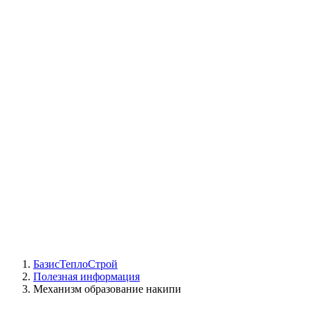
СЦ Buderus
СЦ Baxi
СЦ Viessmann
СЦ Wolf
СЦ Bosch
СЦ ACV
СЦ De Dietrich
Сотрудники
Реквизиты
БТС на карте
БазисТеплоСтрой
Полезная информация
Механизм образование накипи