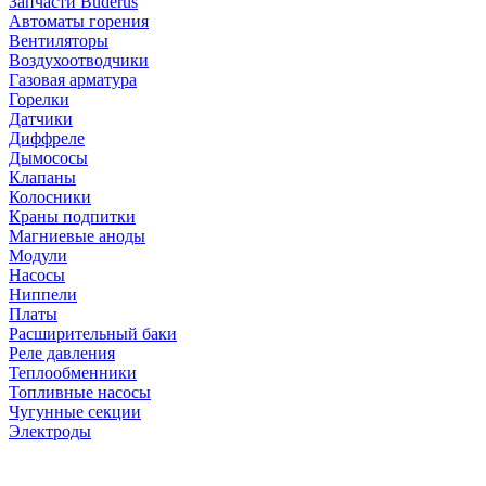
Запчасти Buderus
Автоматы горения
Вентиляторы
Воздухоотводчики
Газовая арматура
Горелки
Датчики
Диффреле
Дымососы
Клапаны
Колосники
Краны подпитки
Магниевые аноды
Модули
Насосы
Ниппели
Платы
Расширительный баки
Реле давления
Теплообменники
Топливные насосы
Чугунные секции
Электроды