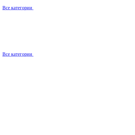
Все категории
Все категории
Работаем с брендами
Сотрудники
Отзывы клиентов
Реквизиты
Информация на сайте
Сертификаты СЦентров
География работ
Ремонт
Выезд мастера
Замена секции
Замена секции Buderus
Замена секции Viessmann