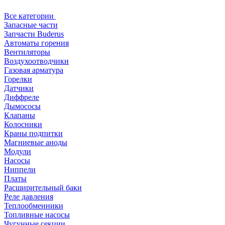
Все категории
Запасные части
Запчасти Buderus
Автоматы горения
Вентиляторы
Воздухоотводчики
Газовая арматура
Горелки
Датчики
Диффреле
Дымососы
Клапаны
Колосники
Краны подпитки
Магниевые аноды
Модули
Насосы
Ниппели
Платы
Расширительный баки
Реле давления
Теплообменники
Топливные насосы
Чугунные секции