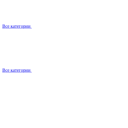
Все категории
Все категории
Работаем с брендами
Сотрудники
Отзывы клиентов
Реквизиты
Информация на сайте
Сертификаты СЦентров
География работ
Ремонт
Выезд мастера