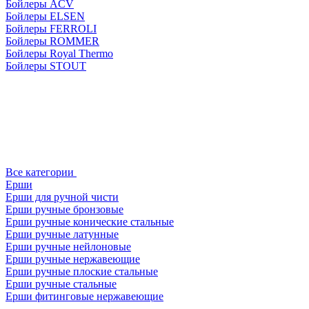
Бойлеры ACV
Бойлеры ELSEN
Бойлеры FERROLI
Бойлеры ROMMER
Бойлеры Royal Thermo
Бойлеры STOUT
Все категории
Ерши
Ерши для ручной чисти
Ерши ручные бронзовые
Ерши ручные конические стальные
Ерши ручные латунные
Ерши ручные нейлоновые
Ерши ручные нержавеющие
Ерши ручные плоские стальные
Ерши ручные стальные
Ерши фитинговые нержавеющие