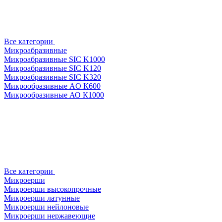
Все категории
Микроабразивные
Микроабразивные SIC K1000
Микроабразивные SIC K120
Микроабразивные SIC K320
Микрообразивные AO К600
Микрообразивные АО К1000
Все категории
Микроерши
Микроерши высокопрочные
Микроерши латунные
Микроерши нейлоновые
Микроерши нержавеющие