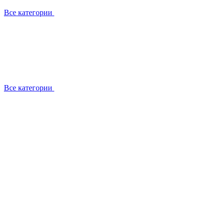
Все категории
Все категории
Работаем с брендами
Сотрудники
Отзывы клиентов
Реквизиты
Информация на сайте
Сертификаты СЦентров
География работ
Ремонт
Выезд мастера
Замена секции
Замена секции Buderus
Замена секции Viessmann