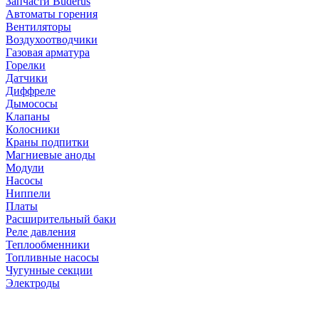
Запчасти Buderus
Автоматы горения
Вентиляторы
Воздухоотводчики
Газовая арматура
Горелки
Датчики
Диффреле
Дымососы
Клапаны
Колосники
Краны подпитки
Магниевые аноды
Модули
Насосы
Ниппели
Платы
Расширительный баки
Реле давления
Теплообменники
Топливные насосы
Чугунные секции
Электроды