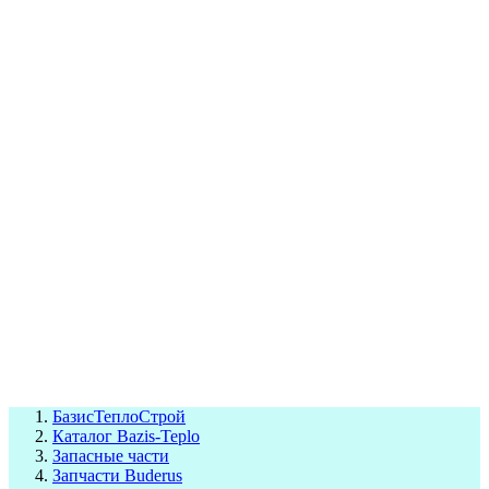
СЦ Buderus
СЦ Baxi
СЦ Viessmann
СЦ Wolf
СЦ Bosch
СЦ ACV
СЦ De Dietrich
Сотрудники
Реквизиты
БТС на карте
БазисТеплоСтрой
Каталог Bazis-Teplo
Запасные части
Запчасти Buderus