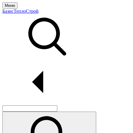
Меню
БазисТеплоСтрой